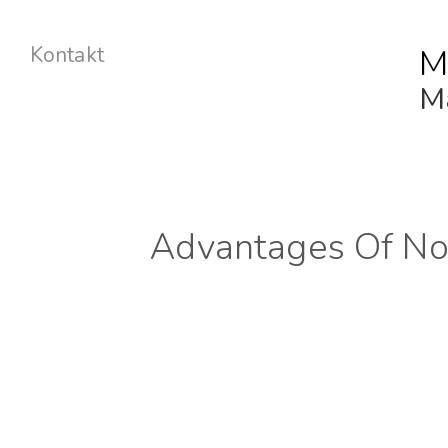
M
Kontakt
Ma
Advantages Of No