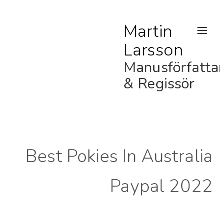
Martin
Togg
Larsson
navig
Manusförfatta
& Regissör
Best Pokies In Australia
Paypal 2022