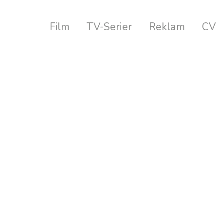
Film
TV-Serier
Reklam
CV