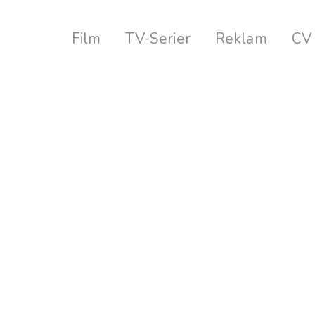
Film
TV-Serier
Reklam
CV