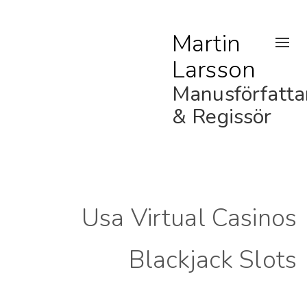
Martin
Togg
Larsson
navig
Manusförfatta
& Regissör
Usa Virtual Casinos
Blackjack Slots