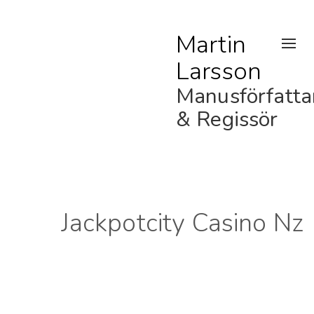
Martin
Togg
Larsson
navig
Manusförfatta
& Regissör
Jackpotcity Casino Nz