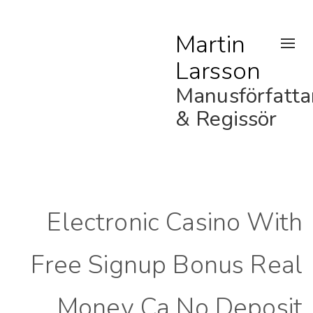
Martin
Togg
Larsson
navig
Manusförfatta
& Regissör
Electronic Casino With
Free Signup Bonus Real
Money Ca No Deposit