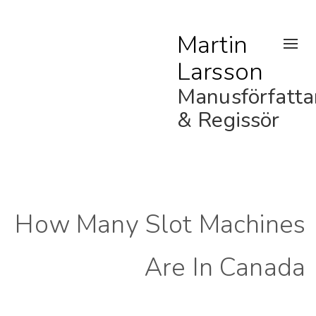
Martin
Togg
Larsson
navig
Manusförfatta
& Regissör
How Many Slot Machines
Are In Canada