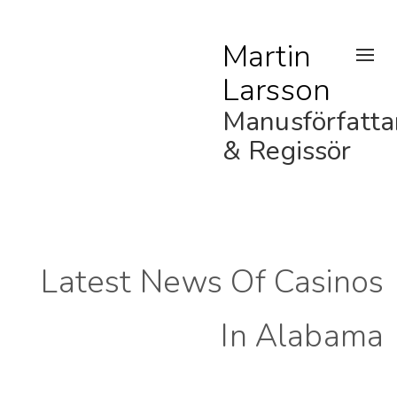
Martin
Togg
Larsson
navig
Manusförfatta
& Regissör
Latest News Of Casinos
In Alabama