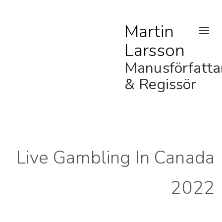
Martin
Togg
Larsson
navig
Manusförfatta
& Regissör
Live Gambling In Canada
2022