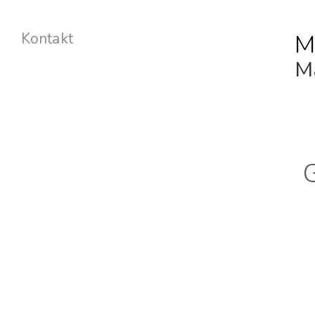
M
Kontakt
Ma