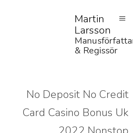
Martin
Togg
Larsson
navig
Manusförfatta
& Regissör
No Deposit No Credit
Card Casino Bonus Uk
2022 Nonstop