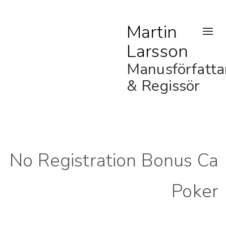
Martin
Togg
Larsson
navig
Manusförfatta
& Regissör
No Registration Bonus Ca
Poker