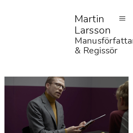
Martin
Togg
Larsson
navig
Manusförfatta
& Regissör