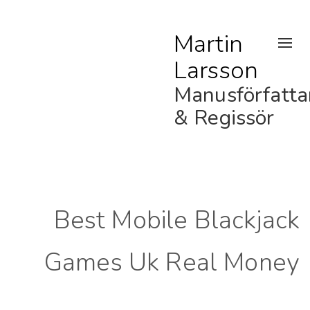
Martin
Togg
Larsson
navig
Manusförfatta
& Regissör
Best Mobile Blackjack
Games Uk Real Money