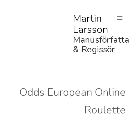
Martin
Togg
Larsson
navig
Manusförfatta
& Regissör
Odds European Online
Roulette