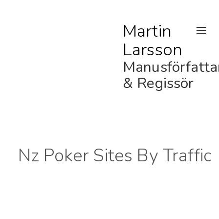
Martin
Togg
Larsson
navig
Manusförfatta
& Regissör
Nz Poker Sites By Traffic